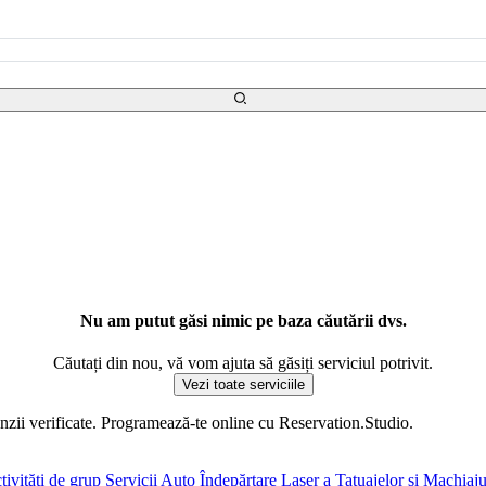
Nu am putut găsi nimic pe baza căutării dvs.
Căutați din nou, vă vom ajuta să găsiți serviciul potrivit.
Vezi toate serviciile
enzii verificate. Programează-te online cu Reservation.Studio.
ivități de grup
Servicii Auto
Îndepărtare Laser a Tatuajelor și Machiaj