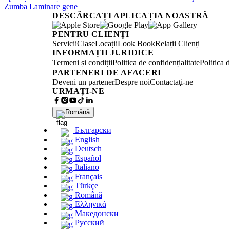
Zumba
Laminare gene
DESCĂRCAȚI APLICAȚIA NOASTRĂ
PENTRU CLIENȚI
Servicii
Clase
Locații
Look Book
Relații Clienți
INFORMAȚII JURIDICE
Termeni și condiții
Politica de confidențialitate
Politica 
PARTENERI DE AFACERI
Deveni un partener
Despre noi
Contactaţi-ne
URMAȚI-NE
Română
Български
English
Deutsch
Español
Italiano
Français
Türkçe
Română
Ελληνικά
Македонски
Русский