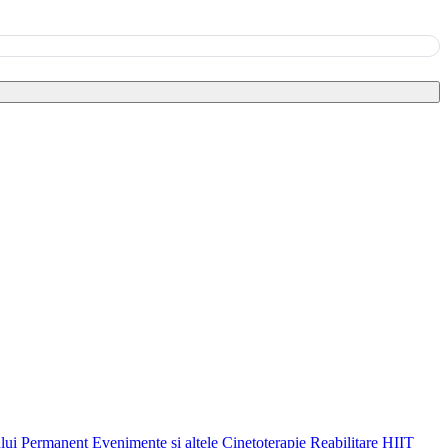
ului Permanent
Evenimente și altele
Cinetoterapie
Reabilitare
HIIT