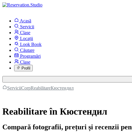
Acasă
Servicii
Clase
Locații
Look Book
Căutare
Programări
Clase
Profil
Servicii
Corp
Reabilitare
Кюстендил
Reabilitare în Кюстендил
Compară fotografii, prețuri și recenzii p