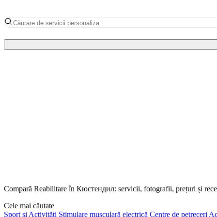
Compară Reabilitare în Кюстендил: servicii, fotografii, prețuri și rec
Cele mai căutate
Sport și Activități
Stimulare musculară electrică
Centre de petreceri
Act