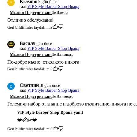
Krasimir
5 gün önce
K
saat
VIP Style Barber Shop Враца
Мъжко Подстригване
ile Ивелин
Отлично обслужване!
Geri bildirimler faydalı mı?
Васил
9 gün önce
saat
VIP Style Barber Shop Враца
Мъжко Подстригване
ile Ихтиандър
По-добре късно, отколкото никога
Geri bildirimler faydalı mı?
Светлин
18 gün önce
saat
VIP Style Barber Shop Враца
Мъжко Подстригване
ile Ихтиандър
Големият набор от знание и доброто възпитание, никога не с
VIP Style Barber Shop Враца yanıt
❤️📏✂️❤️
Geri bildirimler faydalı mı?