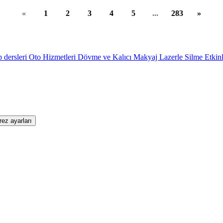
«
1
2
3
4
5
...
283
»
 dersleri
Oto Hizmetleri
Dövme ve Kalıcı Makyaj Lazerle Silme
Etkinl
rez ayarları