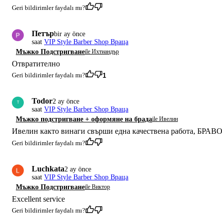
Geri bildirimler faydalı mı?
Петър
bir ay önce
saat
VIP Style Barber Shop Враца
Мъжко Подстригване
ile Ихтиандър
Отвратително
Geri bildirimler faydalı mı?
1
Todor
2 ay önce
T
saat
VIP Style Barber Shop Враца
Mъжко подстригване + оформяне на брада
ile Ивелин
Ивелин както винаги свърши една качествена работа, БРАВО
Geri bildirimler faydalı mı?
Luchkata
2 ay önce
saat
VIP Style Barber Shop Враца
Мъжко Подстригване
ile Виктор
Excellent service
Geri bildirimler faydalı mı?