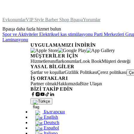
Ev
konumlar
VIP Style Barber Shop Враца
Yorumlar
Враца daha fazla hizmet bulun
Spor ve Aktiviteler
Elektriksel kas stimülasyonu
Parti Merkezleri
Grup
Laminasyonu
UYGULAMAMIZI İNDIRIN
MÜŞTERILER İÇIN
Hizmetler
sınıflar
konumlar
Look Book
Müşteri desteği
YASAL BILGILER
Şartlar ve koşullar
Gizlilik Politikası
Çerez politikası
Çe
İŞ ORTAKLARI
Partner olmak
Hakkımızda
Bize Ulaşın
BIZI TAKIP EDIN
Türkçe
Български
English
Deutsch
Español
Italiano