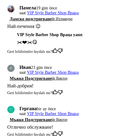
Памела
19 gün önce
saat
VIP Style Barber Shop Враца
Дамско подстригване
ile Ихтиандър
Най-печения 😉
VIP Style Barber Shop Враца yanıt
✂️❤️✂️😋
Geri bildirimler faydalı mı?
Иван
23 gün önce
И
saat
VIP Style Barber Shop Враца
Мъжко Подстригване
ile Виктор
Най-добрия!
Geri bildirimler faydalı mı?
Гергана
bir ay önce
Г
saat
VIP Style Barber Shop Враца
Мъжко Подстригване
ile Виктор
Отлично обслужване!
Geri bildirimler faydalı mı?