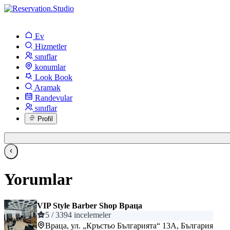
Ev
Hizmetler
sınıflar
konumlar
Look Book
Aramak
Randevular
sınıflar
Profil
Yorumlar
VIP Style Barber Shop Враца
5
/ 3394 incelemeler
Враца, ул. „Кръстьо Българията“ 13А, България