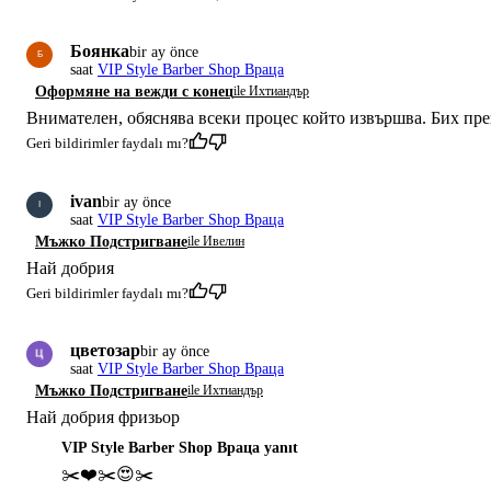
Боянка
bir ay önce
Б
saat
VIP Style Barber Shop Враца
Оформяне на вежди с конец
ile Ихтиандър
Внимателен, обяснява всеки процес който извършва. Бих пре
Geri bildirimler faydalı mı?
ivan
bir ay önce
I
saat
VIP Style Barber Shop Враца
Мъжко Подстригване
ile Ивелин
Най добрия
Geri bildirimler faydalı mı?
цветозар
bir ay önce
saat
VIP Style Barber Shop Враца
Мъжко Подстригване
ile Ихтиандър
Най добрия фризьор
VIP Style Barber Shop Враца yanıt
✂️❤️✂️😍✂️