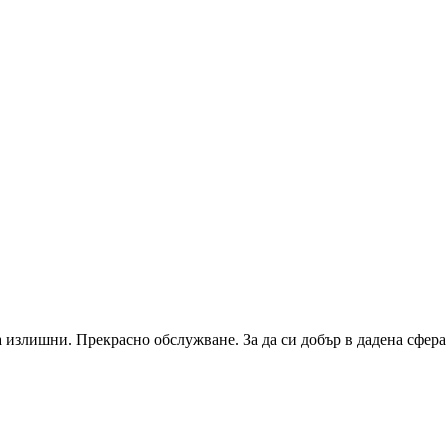
а излишни. Прекрасно обслужване. За да си добър в дадена сфера